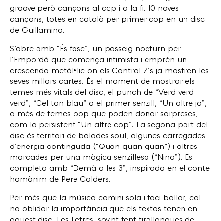
groove però cançons al cap i a la fi. 10 noves
cançons, totes en català per primer cop en un disc
de Guillamino.
S’obre amb “És fosc”, un passeig nocturn per
l’Empordà que comença intimista i emprèn un
crescendo metàl•lic on els Control Z’s ja mostren les
seves millors cartes. És el moment de mostrar els
temes més vitals del disc, el punch de “Verd verd
verd”, “Cel tan blau” o el primer senzill, “Un altre jo”,
a més de temes pop que poden donar sorpreses,
com la persistent “Un altre cop”. La segona part del
disc és territori de balades soul, algunes carregades
d’energia continguda (“Quan quan quan”) i altres
marcades per una màgica senzillesa (“Nina”). Es
completa amb “Demà a les 3”, inspirada en el conte
homònim de Pere Calders.
Per més que la música camini sola i faci ballar, cal
no oblidar la importància que els textos tenen en
aquest disc. Les lletres, sovint fent tirallongues de