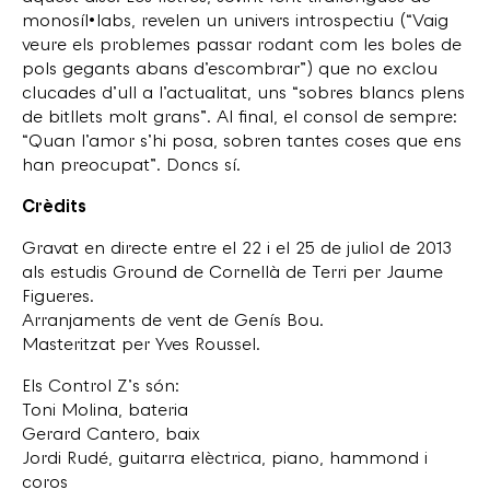
monosíl•labs, revelen un univers introspectiu (“Vaig
veure els problemes passar rodant com les boles de
pols gegants abans d’escombrar”) que no exclou
clucades d’ull a l’actualitat, uns “sobres blancs plens
de bitllets molt grans”. Al final, el consol de sempre:
“Quan l’amor s’hi posa, sobren tantes coses que ens
han preocupat”. Doncs sí.
Crèdits
Gravat en directe entre el 22 i el 25 de juliol de 2013
als estudis Ground de Cornellà de Terri per Jaume
Figueres.
Arranjaments de vent de Genís Bou.
Masteritzat per Yves Roussel.
Els Control Z’s són:
Toni Molina, bateria
Gerard Cantero, baix
Jordi Rudé, guitarra elèctrica, piano, hammond i
coros