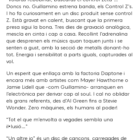
“Voldràs rebobinar, buscaràs el control zeta”…
Doncs no. Guillamino estrena banda, els Control Z’s.
I ho fa curiosament en un disc produït sense control
Z. Està gravat en calent, buscant que la primera
presa sigui la bona. Tres dies de gravació analògica,
mescla en cinta i cap a casa. Recollint l’adrenalina
que desprenen els músics quan toquen junts i se
senten a gust, amb la secció de metalls donant-ho
tot. Energia i sensibilitat a parts iguals, capturades al
vol.
Un esperit que enllaça amb la factoria Daptone i
encara més amb artistes com Mayer Hawthorne o
Jamie Lidell que -com Guillamino- arranquen en
l’electrònica per derivar cap al soul. I cal no oblidar
els grans referents, des d’Al Green fins a Stevie
Wonder. Zero màquines, els humans al poder!
“Tot el que m’envolta a vegades sembla una
il•lusió…”
“Un altre jo” és un disc de cançons, carregades de