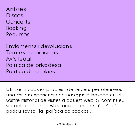
Artistes
Discos
Concerts
Booking
Recursos
Enviaments i devolucions
Termes i condicions
Avís legal
Política de privadesa
Política de cookies
Design
esiete
Code
sevenap
Utilitzem cookies pròpies i de tercers per oferir-vos
una millor experiència de navegació basada en el
Amb el suport de
vostre historial de visites a aquest web. Si continueu
visitant la pàgina, esteu acceptant-ne l'ús. Aquí
podeu revisar la
política de cookies
.
CD 9 €
MP3 7 €
Acceptar
AFEGEIX A LA CISTELLA