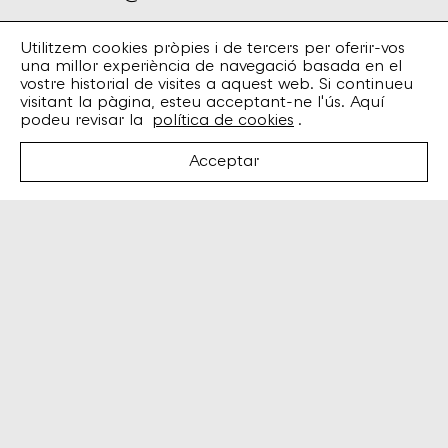
Spotify
Utilitzem cookies pròpies i de tercers per oferir-vos
Bandcamp
una millor experiència de navegació basada en el
Facebook
vostre historial de visites a aquest web. Si continueu
Twitter
visitant la pàgina, esteu acceptant-ne l'ús. Aquí
Instagram
podeu revisar la
política de cookies
.
Artistes
Acceptar
Discos
Concerts
Booking
Recursos
Enviaments i devolucions
Termes i condicions
Avís legal
Política de privadesa
Política de cookies
Design
esiete
Code
sevenap
Amb el suport de