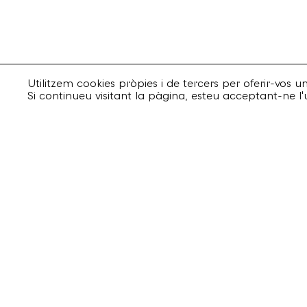
Utilitzem cookies pròpies i de tercers per oferir-vos 
Si continueu visitant la pàgina, esteu acceptant-ne l'
Suscriu-te
Email
Consenteixo l'ús de les meves dades per als
Bankrobber
Torrent de l’Olla, 203 Local 1
08012 Barcelona
+34 932 070 164
bankrobber@bankrobber.net