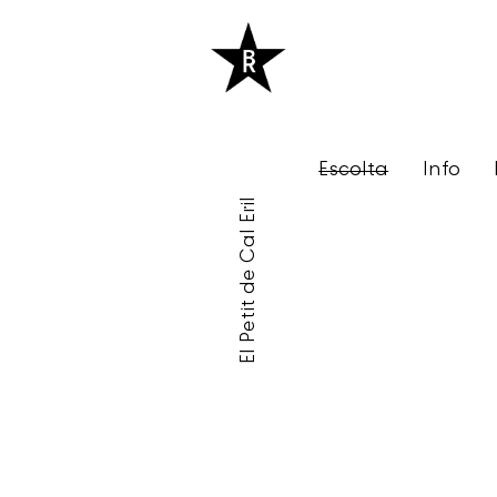
Escolta
Info
El Petit de Cal Eril