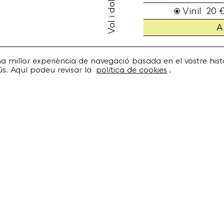
Vinil 20 
A
una millor experiència de navegació basada en el vostre histo
ús. Aquí podeu revisar la
política de cookies
.
 fins indicats a la
Política de privadesa
.
Spotify
Artistes
Bandcamp
Discos
Facebook
Concerts
Twitter
Booking
Instagram
Recursos