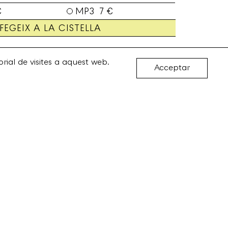
€
MP3 7 €
FEGEIX A LA CISTELLA
rial de visites a aquest web.
Acceptar
Enviaments i devolucions
Termes i condicions
Avís legal
Política de privadesa
Política de cookies