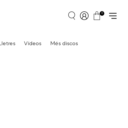
0
Lletres
Vídeos
Més discos