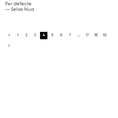
Per defecte
— Selva Nua
1
2
3
4
5
6
7
…
17
18
19