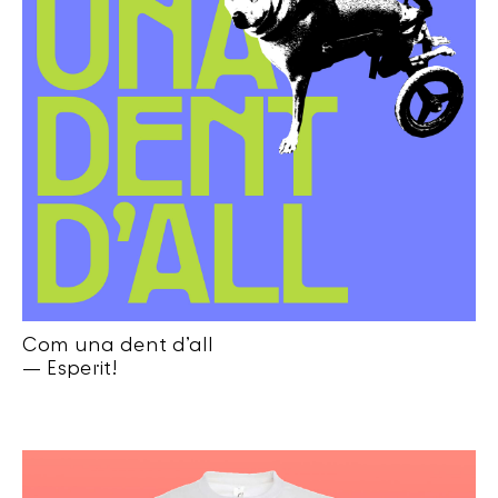
Com una dent d’all
— Esperit!