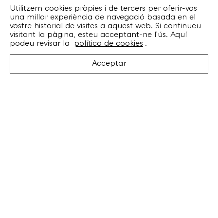
Utilitzem cookies pròpies i de tercers per oferir-vos
una millor experiència de navegació basada en el
vostre historial de visites a aquest web. Si continueu
visitant la pàgina, esteu acceptant-ne l'ús. Aquí
podeu revisar la
política de cookies
.
Acceptar
Suscriu-te
Email
Consenteixo l'ús de les meves dades per
als fins indicats a la
Política de privadesa
.
Bankrobber
Torrent de l’Olla, 203 Local 1
08012 Barcelona
+34 932 070 164