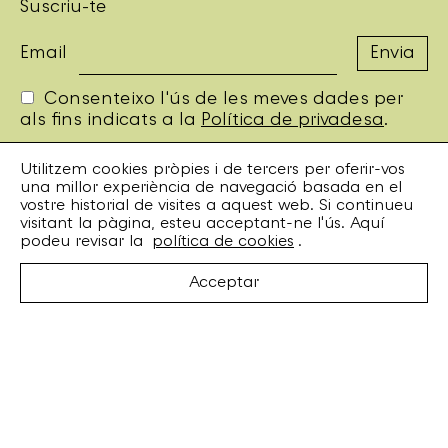
Suscriu-te
Email
Consenteixo l'ús de les meves dades per
als fins indicats a la
Política de privadesa
.
Utilitzem cookies pròpies i de tercers per oferir-vos
una millor experiència de navegació basada en el
Bankrobber
vostre historial de visites a aquest web. Si continueu
Torrent de l’Olla, 203 Local 1
visitant la pàgina, esteu acceptant-ne l'ús. Aquí
08012 Barcelona
podeu revisar la
política de cookies
.
+34 932 070 164
bankrobber@bankrobber.net
Acceptar
Spotify
Bandcamp
Facebook
Twitter
Instagram
Artistes