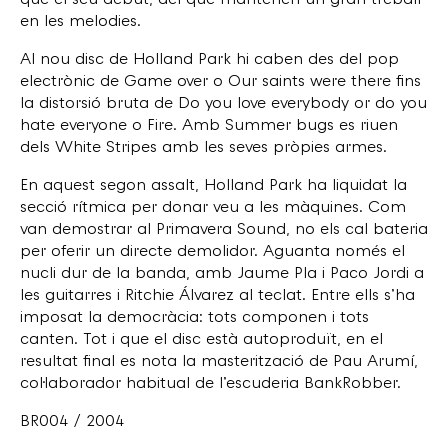
que el seu debut, del que mantenen un gran treball
en les melodies.
Al nou disc de Holland Park hi caben des del pop
electrònic de Game over o Our saints were there fins
la distorsió bruta de Do you love everybody or do you
hate everyone o Fire. Amb Summer bugs es riuen
dels White Stripes amb les seves pròpies armes.
En aquest segon assalt, Holland Park ha liquidat la
secció rítmica per donar veu a les màquines. Com
van demostrar al Primavera Sound, no els cal bateria
per oferir un directe demolidor. Aguanta només el
nucli dur de la banda, amb Jaume Pla i Paco Jordi a
les guitarres i Ritchie Álvarez al teclat. Entre ells s’ha
imposat la democràcia: tots componen i tots
canten. Tot i que el disc està autoproduït, en el
resultat final es nota la masterització de Pau Arumí,
col·laborador habitual de l’escuderia BankRobber.
BR004 / 2004