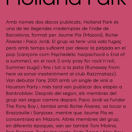
Amb només dos discos publicats, Holland Park és
una de les llegendes irredemptes de l’indie de
Barcelona, format per Jaume Pla (Mazoni), Richie
Álvarez i Paco Jordi. El grup va tenir una vida fugaç
però amb temps suficient per deixar la petjada en el
pop (cançons com Psychedelic harpsichord o End of
a summer), en el rock (I only pray for rock’n’roll,
Summer bugs) i fins i tot a la pista (Runaway from
here va sonar insistentment al club Razzmatazz).
Van debutar l’any 2001 amb un single de vinil a
Houston Party i més tard van publicar dos elapés a
Bankrobber. Després del segon, els membres del
grup van seguir camins dispars: Paco Jordi va fundar
The Pony Boy i, també amb Richie Álvarez, va tocar a
Brazzaville i Sanjosex, mentre que Jaume Pla es
concentrava en Mazoni. Altres membres del grup,
en diferents èpoques, van ser també Toni Molina,