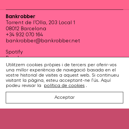
Bankrobber
Torrent de l’Olla, 203 Local 1
08012 Barcelona
+34 932 070 164
bankrobber@bankrobber.net
Spotify
Bandcamp
Facebook
Utilitzem cookies pròpies i de tercers per oferir-vos
una millor experiència de navegació basada en el
Twitter
vostre historial de visites a aquest web. Si continueu
Instagram
visitant la pàgina, esteu acceptant-ne l'ús. Aquí
podeu revisar la
política de cookies
.
Artistes
Discos
Acceptar
Concerts
Booking
Recursos
Enviaments i devolucions