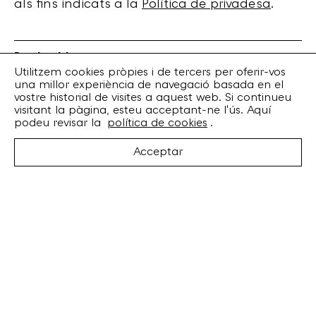
als fins indicats a la
Política de privadesa
.
Bankrobber
Torrent de l’Olla, 203 Local 1
Utilitzem cookies pròpies i de tercers per oferir-vos
una millor experiència de navegació basada en el
08012 Barcelona
vostre historial de visites a aquest web. Si continueu
+34 932 070 164
visitant la pàgina, esteu acceptant-ne l'ús. Aquí
bankrobber@bankrobber.net
podeu revisar la
política de cookies
.
Spotify
Acceptar
Bandcamp
Facebook
Twitter
Instagram
Artistes
Discos
Concerts
Booking
Recursos