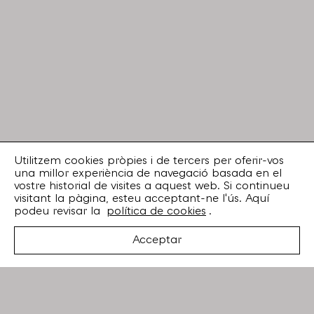
Utilitzem cookies pròpies i de tercers per oferir-vos
una millor experiència de navegació basada en el
vostre historial de visites a aquest web. Si continueu
visitant la pàgina, esteu acceptant-ne l'ús. Aquí
podeu revisar la
política de cookies
.
Acceptar
Suscriu-te
Email