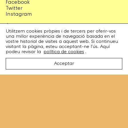
Facebook
Twitter
Instagram
Artistes
Discos
Utilitzem cookies pròpies i de tercers per oferir-vos
una millor experiència de navegació basada en el
Concerts
vostre historial de visites a aquest web. Si continueu
Booking
visitant la pàgina, esteu acceptant-ne l'ús. Aquí
Recursos
podeu revisar la
política de cookies
.
Enviaments i devolucions
Acceptar
Termes i condicions
Avís legal
Política de privadesa
Política de cookies
Design
esiete
Code
sevenap
Amb el suport de