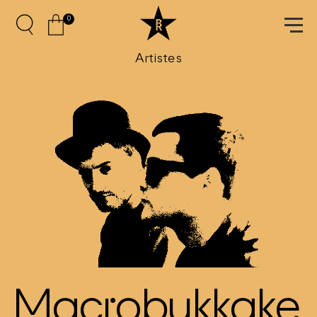
0
Artistes
Macrobukkake