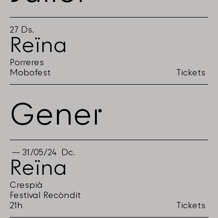
27
Ds.
Reïna
Porreres
Mobofest
Tickets
Gener
31/05/24
Dc.
Reïna
Crespià
Festival Recòndit
21h
Tickets