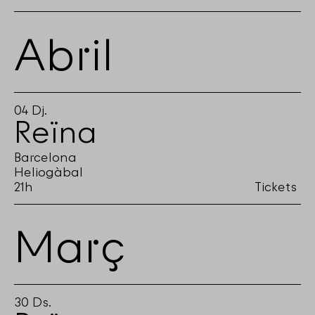
Abril
04
Dj.
Reïna
Barcelona
Heliogàbal
21h
Tickets
Març
30
Ds.