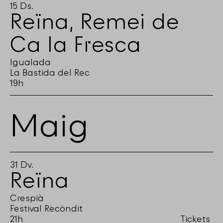
15
Ds.
Reïna
,
Remei de
Ca la Fresca
Igualada
La Bastida del Rec
19h
Maig
31
Dv.
Reïna
Crespià
Festival Recòndit
21h
Tickets