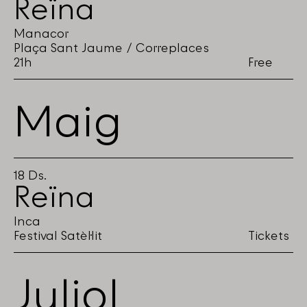
Reïna
Manacor
Plaça Sant Jaume / Correplaces
21h
Free
Maig
18
Ds.
Reïna
Inca
Festival Satèl·lit
Tickets
Juliol