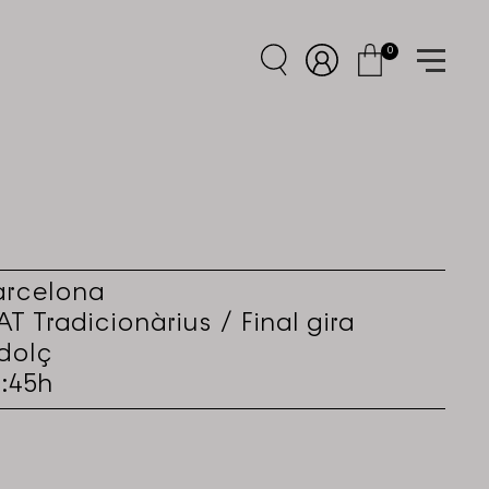
0
arcelona
T Tradicionàrius / Final gira
dolç
9:45h