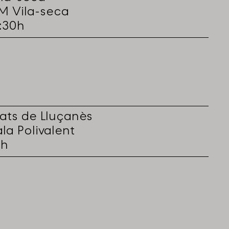
iM Vila-seca
7:30h
rats de Lluçanès
ala Polivalent
8h