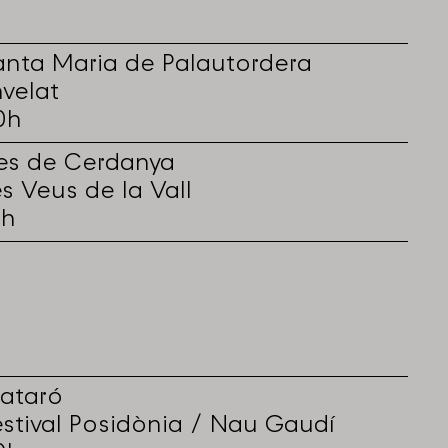
anta Maria de Palautordera
nvelat
0h
les de Cerdanya
es Veus de la Vall
8h
ataró
estival Posidònia / Nau Gaudí