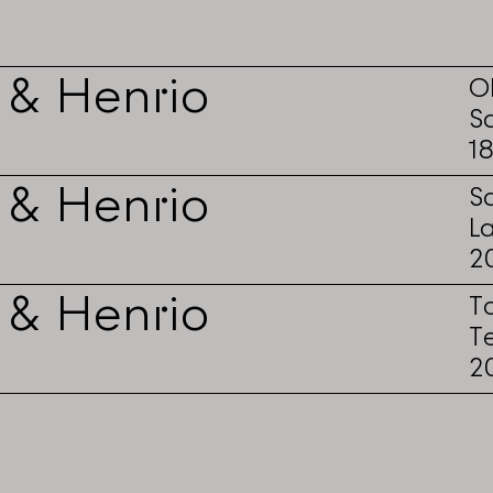
 & Henrio
O
S
1
 & Henrio
S
L
2
 & Henrio
T
T
2