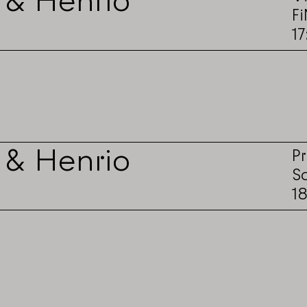
 & Henrio
F
1
 & Henrio
P
S
1