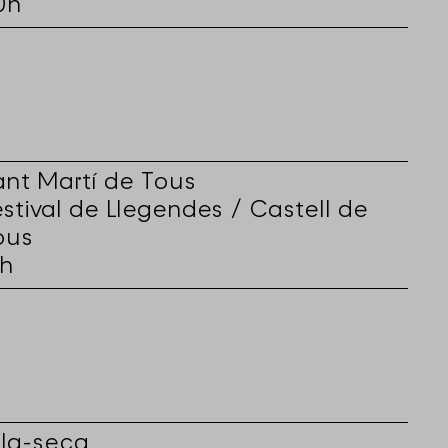
0h
ant Martí de Tous
estival de Llegendes / Castell de
ous
1h
ila-seca