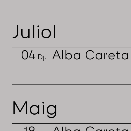
Juliol
04
Alba Careta
Dj.
Maig