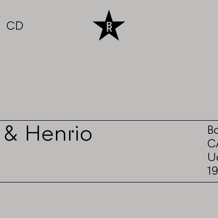
CD
 & Henrio
B
CA
U
1