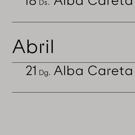
18
Alba Careta
Ds.
Abril
21
Alba Careta
Dg.