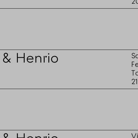
2
 & Henrio
S
F
T
2
V