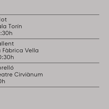
lot
ala Torín
8:30h
allent
a Fàbrica Vella
0:30h
orelló
eatre Cirviànum
0h