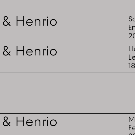
 & Henrio
S
E
2
 & Henrio
L
L
1
 & Henrio
M
F