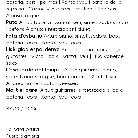
bateria, cors i palmes | Xantal: veu i bateria de la
represa | Carme Vives: cors i veu final | Ildefons
Alonso: orgue
Puto
Artur: bateria | Xantal: veu, sintetitzadors i cors |
Ildefons Alonso: sintetitzador i xiulet
Feta d’esbarjo
Artur: piano, sintetitzadors, baix,
bateria i cors | Xantal: veu i cors
Lisèrgica espardenya
Artur: bateria i cors | Iago:
guitarres | Víctor: baix | Xantal: veu | Lluc Valverde:
saxo
L’esquerda del temps
| Artur: guitarres, piano,
sintetitzadors, orgue, baix i bateria | Xantal: veu |
Andreu Batlle: flauta travessera
Mort el pare,
Artur: guitarres, sintetitzadors, baix,
bateria i cors | Xantal: veu i cors
BR210 / 2024
La cara bruta
Fusta d'artista