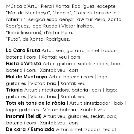
Música d’Artur Piera i Xantal Rodríguez, excepte:
“Mal de Muntanya”, “Triania”, “Tots els tons de la
ràbia” i “Lisèrgica espardenya”, d’Artur Piera, Xantal
Rodríguez, Iago Rueda i Víctor Inskipp.
“Relidi (insomni), d’Artur Piera.
“Puto”, de Xantal Rodríguez.
La Cara Bruta
Artur: veu, guitarra, sintetitzadors,
bateria i cors | Xantal: veu i cors
Fusta d’Artista
Artur: guitarra, sintetitzadors, baix,
bateria i cors | Xantal: veu i cors
Mal de Muntanya
Artur: bateria i cors | Iago:
guitarres | Víctor: baix | Xantal: veu
Triania
Artur: sintetitzadors, bateria i cors | Iago:
guitarres | Víctor: baix | Xantal: veu
Tots els tons de la ràbia
| Artur: sintetizador i baix |
Iago: guitarres | Víctor: bateria | Xantal: veu
Insomni (Relidi)
Artur: veu, guitarres, teclat, baix,
bateria i cors | Xantal: veu i cors
De cara / Esmolada
Artur: sintetitzadors, teclat,