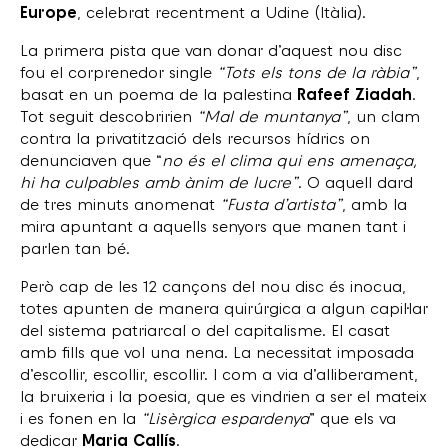
Europe
, celebrat recentment a Udine (Itàlia).
La primera pista que van donar d’aquest nou disc
fou el corprenedor single
“Tots els tons de la ràbia”
,
basat en un poema de la palestina
Rafeef Ziadah
.
Tot seguit descobririen
“Mal de muntanya”
, un clam
contra la privatització dels recursos hídrics on
denunciaven que “
no és el clima qui ens amenaça,
hi ha culpables amb ànim de lucre”
. O aquell dard
de tres minuts anomenat
“Fusta d’artista”
, amb la
mira apuntant a aquells senyors que manen tant i
parlen tan bé.
Però cap de les 12 cançons del nou disc és inocua,
totes apunten de manera quirúrgica a algun capil·lar
del sistema patriarcal o del capitalisme. El casat
amb fills que vol una nena. La necessitat imposada
d’escollir, escollir, escollir. I com a via d’alliberament,
la bruixeria i la poesia, que es vindrien a ser el mateix
i es fonen en la
“Lisèrgica espardenya
” que els va
dedicar
Maria Callís
.