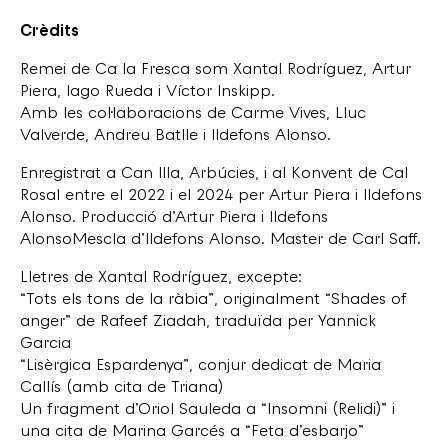
Crèdits
Remei de Ca la Fresca som Xantal Rodríguez, Artur
Piera, Iago Rueda i Víctor Inskipp.
Amb les col·laboracions de Carme Vives, Lluc
Valverde, Andreu Batlle i Ildefons Alonso.
Enregistrat a Can Illa, Arbúcies, i al Konvent de Cal
Rosal entre el 2022 i el 2024 per Artur Piera i Ildefons
Alonso. Producció d’Artur Piera i Ildefons
AlonsoMescla d’Ildefons Alonso. Master de Carl Saff.
Lletres de Xantal Rodríguez, excepte:
“Tots els tons de la ràbia”, originalment “Shades of
anger” de Rafeef Ziadah, traduïda per Yannick
Garcia
“Lisèrgica Espardenya”, conjur dedicat de Maria
Callís (amb cita de Triana)
Un fragment d’Oriol Sauleda a “Insomni (Relidi)” i
una cita de Marina Garcés a “Feta d’esbarjo”