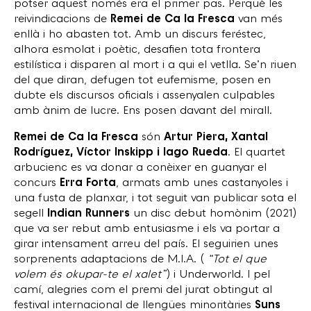
potser aquest només era el primer pas. Perquè les
reivindicacions de
Remei de Ca la Fresca
van més
enllà i ho abasten tot. Amb un discurs feréstec,
alhora esmolat i poètic, desafien tota frontera
estilística i disparen al mort i a qui el vetlla. Se’n riuen
del que diran, defugen tot eufemisme, posen en
dubte els discursos oficials i assenyalen culpables
amb ànim de lucre. Ens posen davant del mirall.
Remei de Ca la Fresca
són
Artur Piera, Xantal
Rodríguez, Víctor Inskipp i Iago Rueda
. El quartet
arbucienc es va donar a conèixer en guanyar el
concurs
Erra Forta
, armats amb unes castanyoles i
una fusta de planxar, i tot seguit van publicar sota el
segell
Indian Runners
un disc debut homònim (2021)
que va ser rebut amb entusiasme i els va portar a
girar intensament arreu del país. El seguirien unes
sorprenents adaptacions de M.I.A. (
“Tot el que
volem és okupar-te el xalet”
) i Underworld. I pel
camí, alegries com el premi del jurat obtingut al
festival internacional de llengües minoritàries
Suns