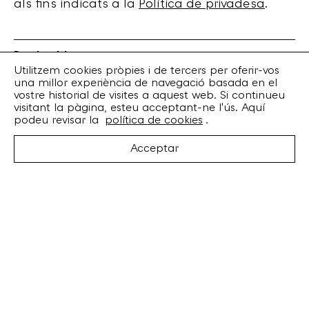
als fins indicats a la
Política de privadesa
.
Bankrobber
Torrent de l’Olla, 203 Local 1
Utilitzem cookies pròpies i de tercers per oferir-vos
una millor experiència de navegació basada en el
08012 Barcelona
vostre historial de visites a aquest web. Si continueu
+34 932 070 164
visitant la pàgina, esteu acceptant-ne l'ús. Aquí
bankrobber@bankrobber.net
podeu revisar la
política de cookies
.
Spotify
Acceptar
Bandcamp
Facebook
Twitter
Instagram
Artistes
Discos
Concerts
Booking
Recursos