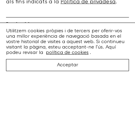
als fins indicats a la
Política de privadesa
.
Bankrobber
Torrent de l’Olla, 203 Local 1
Utilitzem cookies pròpies i de tercers per oferir-vos
una millor experiència de navegació basada en el
08012 Barcelona
vostre historial de visites a aquest web. Si continueu
+34 932 070 164
visitant la pàgina, esteu acceptant-ne l'ús. Aquí
bankrobber@bankrobber.net
podeu revisar la
política de cookies
.
Spotify
Acceptar
Bandcamp
Facebook
Twitter
Instagram
Artistes
Discos
Concerts
Booking
Recursos