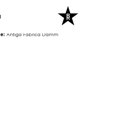
a
:
19:30
e:
Antiga Fàbrica Damm