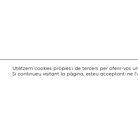
Utilitzem cookies pròpies i de tercers per oferir-vos 
Si continueu visitant la pàgina, esteu acceptant-ne l'
Suscriu-te
Email