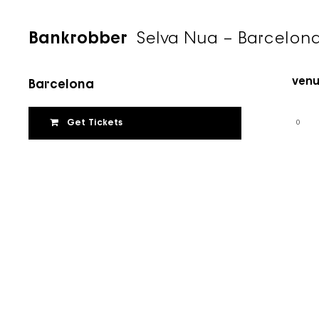
Bankrobber
Selva Nua – Barcelon
Selva Nua
Time
25 d'octubre de 2022
Venu
Barcelona
Get Tickets
0