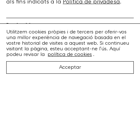
als fins indicats a la
Política de privadesa
.
Bankrobber
Torrent de l’Olla, 203 Local 1
Utilitzem cookies pròpies i de tercers per oferir-vos
una millor experiència de navegació basada en el
08012 Barcelona
vostre historial de visites a aquest web. Si continueu
+34 932 070 164
visitant la pàgina, esteu acceptant-ne l'ús. Aquí
bankrobber@bankrobber.net
podeu revisar la
política de cookies
.
Spotify
Acceptar
Bandcamp
Facebook
Twitter
Instagram
Artistes
Discos
Concerts
Booking
Recursos