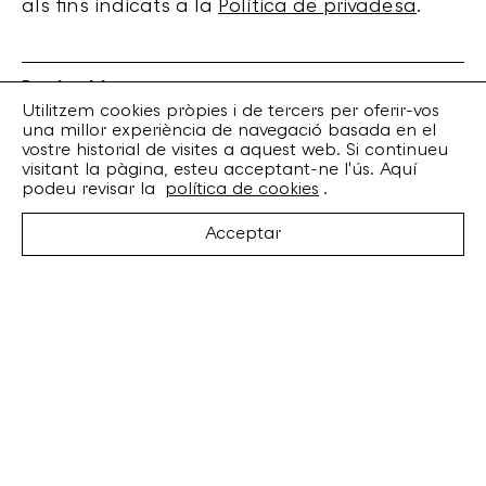
als fins indicats a la
Política de privadesa
.
Bankrobber
Torrent de l’Olla, 203 Local 1
Utilitzem cookies pròpies i de tercers per oferir-vos
una millor experiència de navegació basada en el
08012 Barcelona
vostre historial de visites a aquest web. Si continueu
+34 932 070 164
visitant la pàgina, esteu acceptant-ne l'ús. Aquí
bankrobber@bankrobber.net
podeu revisar la
política de cookies
.
Spotify
Acceptar
Bandcamp
Facebook
Twitter
Instagram
Artistes
Discos
Concerts
Booking
Recursos