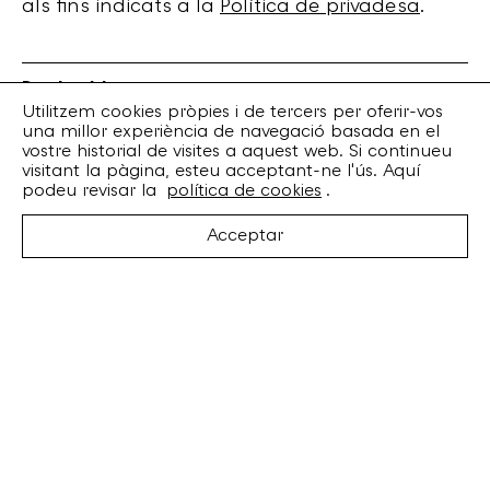
als fins indicats a la
Política de privadesa
.
Bankrobber
Torrent de l’Olla, 203 Local 1
Utilitzem cookies pròpies i de tercers per oferir-vos
una millor experiència de navegació basada en el
08012 Barcelona
vostre historial de visites a aquest web. Si continueu
+34 932 070 164
visitant la pàgina, esteu acceptant-ne l'ús. Aquí
bankrobber@bankrobber.net
podeu revisar la
política de cookies
.
Spotify
Acceptar
Bandcamp
Facebook
Twitter
Instagram
Artistes
Discos
Concerts
Booking
Recursos