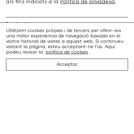
als fins indicats a la
Política de privadesa
.
Bankrobber
Torrent de l’Olla, 203 Local 1
Utilitzem cookies pròpies i de tercers per oferir-vos
una millor experiència de navegació basada en el
08012 Barcelona
vostre historial de visites a aquest web. Si continueu
+34 932 070 164
visitant la pàgina, esteu acceptant-ne l'ús. Aquí
bankrobber@bankrobber.net
podeu revisar la
política de cookies
.
Spotify
Acceptar
Bandcamp
Facebook
Twitter
Instagram
Artistes
Discos
Concerts
Booking
Recursos