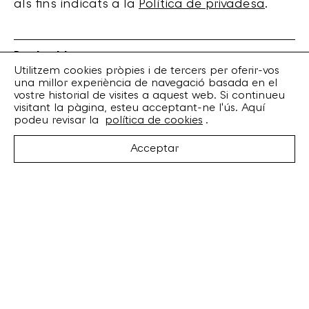
als fins indicats a la
Política de privadesa
.
Bankrobber
Torrent de l’Olla, 203 Local 1
Utilitzem cookies pròpies i de tercers per oferir-vos
una millor experiència de navegació basada en el
08012 Barcelona
vostre historial de visites a aquest web. Si continueu
+34 932 070 164
visitant la pàgina, esteu acceptant-ne l'ús. Aquí
bankrobber@bankrobber.net
podeu revisar la
política de cookies
.
Spotify
Acceptar
Bandcamp
Facebook
Twitter
Instagram
Artistes
Discos
Concerts
Booking
Recursos