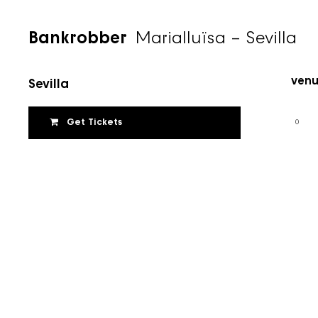
Bankrobber
Marialluïsa – Sevilla
Marialluïsa
Time
25 de novembre de 2022
Venu
Sevilla
Get Tickets
0