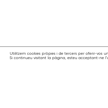
Utilitzem cookies pròpies i de tercers per oferir-vos 
Si continueu visitant la pàgina, esteu acceptant-ne l'
Suscriu-te
Email