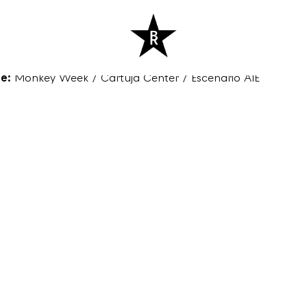
:
21:30
e:
Monkey Week / Cartuja Center / Escenario AIE