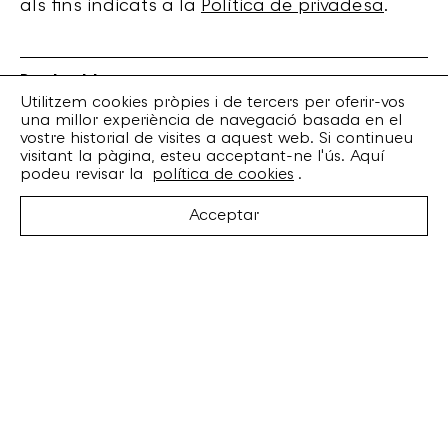
als fins indicats a la
Política de privadesa
.
Bankrobber
Torrent de l’Olla, 203 Local 1
Utilitzem cookies pròpies i de tercers per oferir-vos
una millor experiència de navegació basada en el
08012 Barcelona
vostre historial de visites a aquest web. Si continueu
+34 932 070 164
visitant la pàgina, esteu acceptant-ne l'ús. Aquí
bankrobber@bankrobber.net
podeu revisar la
política de cookies
.
Spotify
Acceptar
Bandcamp
Facebook
Twitter
Instagram
Artistes
Discos
Concerts
Booking
Recursos