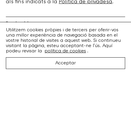
als fins indicats a la
Política de privadesa
.
Bankrobber
Torrent de l’Olla, 203 Local 1
Utilitzem cookies pròpies i de tercers per oferir-vos
una millor experiència de navegació basada en el
08012 Barcelona
vostre historial de visites a aquest web. Si continueu
+34 932 070 164
visitant la pàgina, esteu acceptant-ne l'ús. Aquí
bankrobber@bankrobber.net
podeu revisar la
política de cookies
.
Spotify
Acceptar
Bandcamp
Facebook
Twitter
Instagram
Artistes
Discos
Concerts
Booking
Recursos