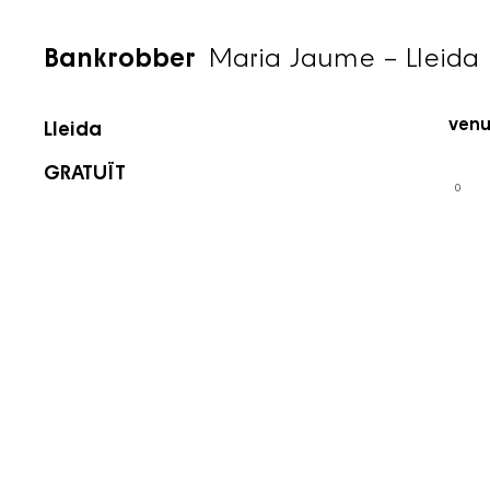
Bankrobber
Maria Jaume – Lleida
Maria Jaume
Time
30 de novembre de 2024
Venu
Lleida
GRATUÏT
0