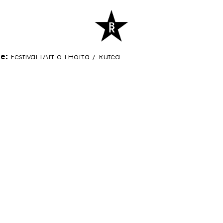
:
20:00
e:
Festival l'Art a l'Horta / Rufea