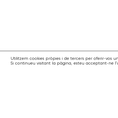
Utilitzem cookies pròpies i de tercers per oferir-vos 
Si continueu visitant la pàgina, esteu acceptant-ne l'
Suscriu-te
Email