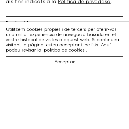
als fins indicats a la
Política de privadesa
.
Bankrobber
Torrent de l’Olla, 203 Local 1
Utilitzem cookies pròpies i de tercers per oferir-vos
una millor experiència de navegació basada en el
08012 Barcelona
vostre historial de visites a aquest web. Si continueu
+34 932 070 164
visitant la pàgina, esteu acceptant-ne l'ús. Aquí
bankrobber@bankrobber.net
podeu revisar la
política de cookies
.
Spotify
Acceptar
Bandcamp
Facebook
Twitter
Instagram
Artistes
Discos
Concerts
Booking
Recursos