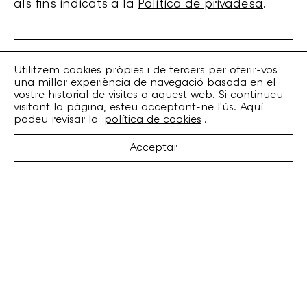
als fins indicats a la
Política de privadesa
.
Bankrobber
Torrent de l’Olla, 203 Local 1
Utilitzem cookies pròpies i de tercers per oferir-vos
una millor experiència de navegació basada en el
08012 Barcelona
vostre historial de visites a aquest web. Si continueu
+34 932 070 164
visitant la pàgina, esteu acceptant-ne l'ús. Aquí
bankrobber@bankrobber.net
podeu revisar la
política de cookies
.
Spotify
Acceptar
Bandcamp
Facebook
Twitter
Instagram
Artistes
Discos
Concerts
Booking
Recursos