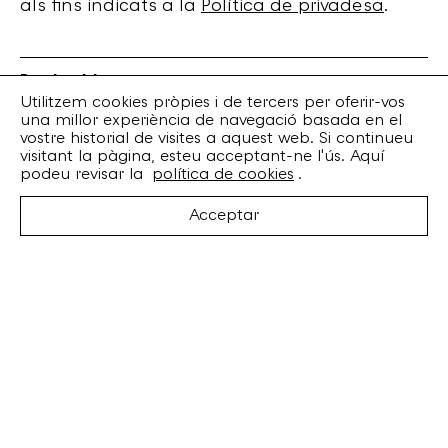
als fins indicats a la
Política de privadesa
.
Bankrobber
Torrent de l’Olla, 203 Local 1
Utilitzem cookies pròpies i de tercers per oferir-vos
una millor experiència de navegació basada en el
08012 Barcelona
vostre historial de visites a aquest web. Si continueu
+34 932 070 164
visitant la pàgina, esteu acceptant-ne l'ús. Aquí
bankrobber@bankrobber.net
podeu revisar la
política de cookies
.
Spotify
Acceptar
Bandcamp
Facebook
Twitter
Instagram
Artistes
Discos
Concerts
Booking
Recursos