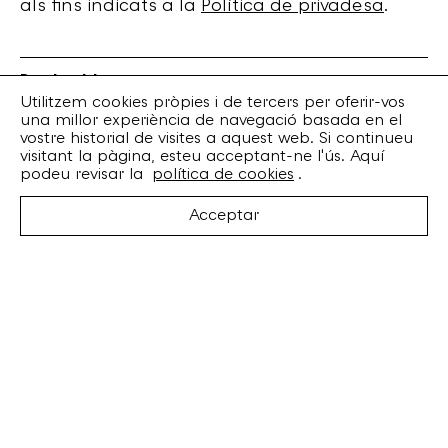
als fins indicats a la
Política de privadesa
.
Bankrobber
Torrent de l’Olla, 203 Local 1
Utilitzem cookies pròpies i de tercers per oferir-vos
una millor experiència de navegació basada en el
08012 Barcelona
vostre historial de visites a aquest web. Si continueu
+34 932 070 164
visitant la pàgina, esteu acceptant-ne l'ús. Aquí
bankrobber@bankrobber.net
podeu revisar la
política de cookies
.
Spotify
Acceptar
Bandcamp
Facebook
Twitter
Instagram
Artistes
Discos
Concerts
Booking
Recursos