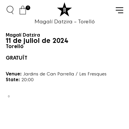
0
Magalí Datzira – Torelló
Magalí Datzira
11 de juliol de 2024
Torelló
GRATUÏT
Venue:
Jardins de Can Parrella / Les Fresques
State:
20:00
0