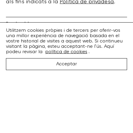
als fins indicats a la
Política de privadesa
.
Bankrobber
Torrent de l’Olla, 203 Local 1
Utilitzem cookies pròpies i de tercers per oferir-vos
una millor experiència de navegació basada en el
08012 Barcelona
vostre historial de visites a aquest web. Si continueu
+34 932 070 164
visitant la pàgina, esteu acceptant-ne l'ús. Aquí
bankrobber@bankrobber.net
podeu revisar la
política de cookies
.
Spotify
Acceptar
Bandcamp
Facebook
Twitter
Instagram
Artistes
Discos
Concerts
Booking
Recursos