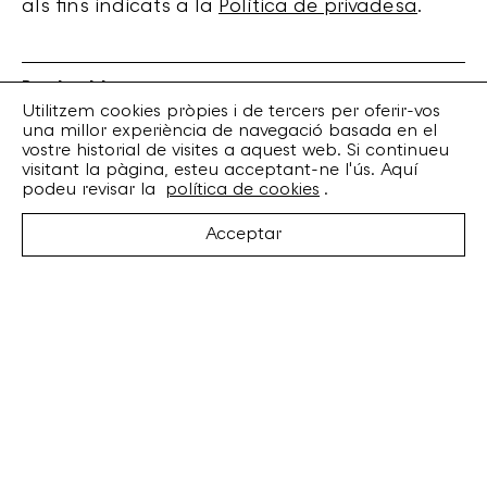
als fins indicats a la
Política de privadesa
.
Bankrobber
Torrent de l’Olla, 203 Local 1
Utilitzem cookies pròpies i de tercers per oferir-vos
una millor experiència de navegació basada en el
08012 Barcelona
vostre historial de visites a aquest web. Si continueu
+34 932 070 164
visitant la pàgina, esteu acceptant-ne l'ús. Aquí
bankrobber@bankrobber.net
podeu revisar la
política de cookies
.
Spotify
Acceptar
Bandcamp
Facebook
Twitter
Instagram
Artistes
Discos
Concerts
Booking
Recursos