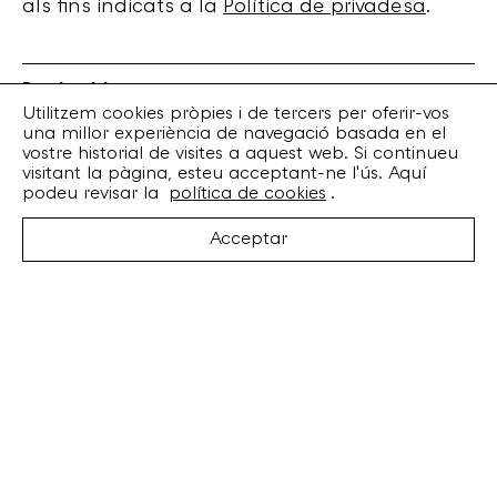
als fins indicats a la
Política de privadesa
.
Bankrobber
Torrent de l’Olla, 203 Local 1
Utilitzem cookies pròpies i de tercers per oferir-vos
una millor experiència de navegació basada en el
08012 Barcelona
vostre historial de visites a aquest web. Si continueu
+34 932 070 164
visitant la pàgina, esteu acceptant-ne l'ús. Aquí
bankrobber@bankrobber.net
podeu revisar la
política de cookies
.
Spotify
Acceptar
Bandcamp
Facebook
Twitter
Instagram
Artistes
Discos
Concerts
Booking
Recursos