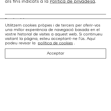
als fins indicats a la
Política de privadesa
.
Bankrobber
Torrent de l’Olla, 203 Local 1
Utilitzem cookies pròpies i de tercers per oferir-vos
una millor experiència de navegació basada en el
08012 Barcelona
vostre historial de visites a aquest web. Si continueu
+34 932 070 164
visitant la pàgina, esteu acceptant-ne l'ús. Aquí
bankrobber@bankrobber.net
podeu revisar la
política de cookies
.
Spotify
Acceptar
Bandcamp
Facebook
Twitter
Instagram
Artistes
Discos
Concerts
Booking
Recursos