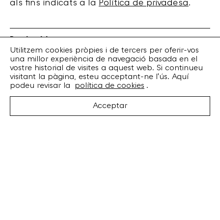
als fins indicats a la
Política de privadesa
.
Bankrobber
Torrent de l’Olla, 203 Local 1
Utilitzem cookies pròpies i de tercers per oferir-vos
una millor experiència de navegació basada en el
08012 Barcelona
vostre historial de visites a aquest web. Si continueu
+34 932 070 164
visitant la pàgina, esteu acceptant-ne l'ús. Aquí
bankrobber@bankrobber.net
podeu revisar la
política de cookies
.
Spotify
Acceptar
Bandcamp
Facebook
Twitter
Instagram
Artistes
Discos
Concerts
Booking
Recursos