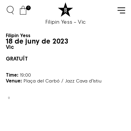
0
Filipin Yess – Vic
Filipin Yess
18 de juny de 2023
Vic
GRATUÏT
Time:
19:00
Venue:
Plaça del Carbó / Jazz Cava d'Istiu
0