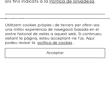
als fins indicats a la
Política de privadesa
.
Bankrobber
Torrent de l’Olla, 203 Local 1
Utilitzem cookies pròpies i de tercers per oferir-vos
una millor experiència de navegació basada en el
08012 Barcelona
vostre historial de visites a aquest web. Si continueu
+34 932 070 164
visitant la pàgina, esteu acceptant-ne l'ús. Aquí
bankrobber@bankrobber.net
podeu revisar la
política de cookies
.
Spotify
Acceptar
Bandcamp
Facebook
Twitter
Instagram
Artistes
Discos
Concerts
Booking
Recursos