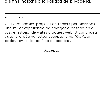
als fins indicats a la
Política de privadesa
.
Bankrobber
Torrent de l’Olla, 203 Local 1
Utilitzem cookies pròpies i de tercers per oferir-vos
una millor experiència de navegació basada en el
08012 Barcelona
vostre historial de visites a aquest web. Si continueu
+34 932 070 164
visitant la pàgina, esteu acceptant-ne l'ús. Aquí
bankrobber@bankrobber.net
podeu revisar la
política de cookies
.
Spotify
Acceptar
Bandcamp
Facebook
Twitter
Instagram
Artistes
Discos
Concerts
Booking
Recursos