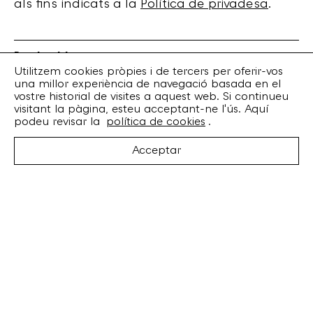
als fins indicats a la
Política de privadesa
.
Bankrobber
Torrent de l’Olla, 203 Local 1
Utilitzem cookies pròpies i de tercers per oferir-vos
una millor experiència de navegació basada en el
08012 Barcelona
vostre historial de visites a aquest web. Si continueu
+34 932 070 164
visitant la pàgina, esteu acceptant-ne l'ús. Aquí
bankrobber@bankrobber.net
podeu revisar la
política de cookies
.
Spotify
Acceptar
Bandcamp
Facebook
Twitter
Instagram
Artistes
Discos
Concerts
Booking
Recursos