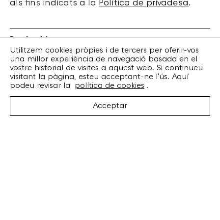
als fins indicats a la
Política de privadesa
.
Bankrobber
Torrent de l’Olla, 203 Local 1
Utilitzem cookies pròpies i de tercers per oferir-vos
una millor experiència de navegació basada en el
08012 Barcelona
vostre historial de visites a aquest web. Si continueu
+34 932 070 164
visitant la pàgina, esteu acceptant-ne l'ús. Aquí
bankrobber@bankrobber.net
podeu revisar la
política de cookies
.
Spotify
Acceptar
Bandcamp
Facebook
Twitter
Instagram
Artistes
Discos
Concerts
Booking
Recursos