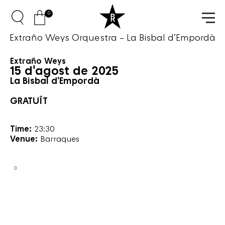
0
Extraño Weys Orquestra – La Bisbal d’Empordà
Extraño Weys
15 d'agost de 2025
La Bisbal d'Empordà
GRATUÏT
Time:
23:30
Venue:
Barraques
0