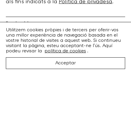
als fins indicats a la
Política de privadesa
.
Bankrobber
Torrent de l’Olla, 203 Local 1
Utilitzem cookies pròpies i de tercers per oferir-vos
una millor experiència de navegació basada en el
08012 Barcelona
vostre historial de visites a aquest web. Si continueu
+34 932 070 164
visitant la pàgina, esteu acceptant-ne l'ús. Aquí
bankrobber@bankrobber.net
podeu revisar la
política de cookies
.
Spotify
Acceptar
Bandcamp
Facebook
Twitter
Instagram
Artistes
Discos
Concerts
Booking
Recursos