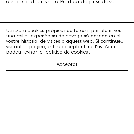
als fins indicats a la
Política de privadesa
.
Bankrobber
Torrent de l’Olla, 203 Local 1
Utilitzem cookies pròpies i de tercers per oferir-vos
una millor experiència de navegació basada en el
08012 Barcelona
vostre historial de visites a aquest web. Si continueu
+34 932 070 164
visitant la pàgina, esteu acceptant-ne l'ús. Aquí
bankrobber@bankrobber.net
podeu revisar la
política de cookies
.
Spotify
Acceptar
Bandcamp
Facebook
Twitter
Instagram
Artistes
Discos
Concerts
Booking
Recursos