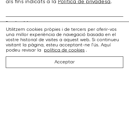
als fins indicats a la
Política de privadesa
.
Bankrobber
Torrent de l’Olla, 203 Local 1
Utilitzem cookies pròpies i de tercers per oferir-vos
una millor experiència de navegació basada en el
08012 Barcelona
vostre historial de visites a aquest web. Si continueu
+34 932 070 164
visitant la pàgina, esteu acceptant-ne l'ús. Aquí
bankrobber@bankrobber.net
podeu revisar la
política de cookies
.
Spotify
Acceptar
Bandcamp
Facebook
Twitter
Instagram
Artistes
Discos
Concerts
Booking
Recursos