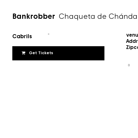
Bankrobber
Chaqueta de Chándal 
Chaqueta de Chándal
Time
11 de març de 2022
Venu
Cabrils
Addr
Zipc
Get Tickets
0