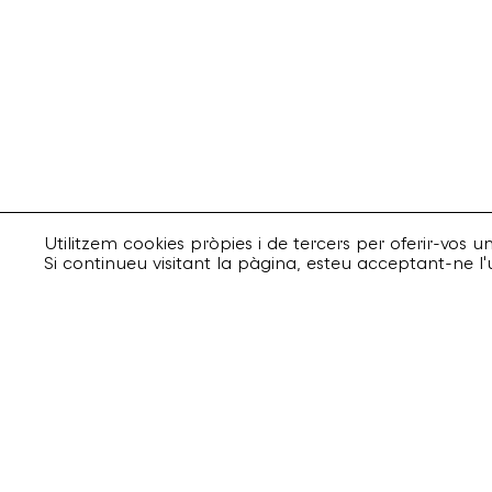
Utilitzem cookies pròpies i de tercers per oferir-vos 
Si continueu visitant la pàgina, esteu acceptant-ne l'
Suscriu-te
Email