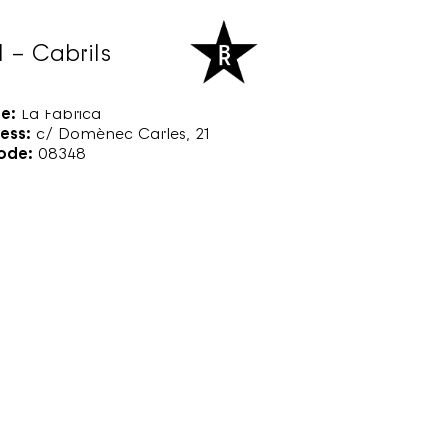
– Cabrils
:
20:30
e:
La Fàbrica
ess:
c/ Domènec Carles, 21
ode:
08348