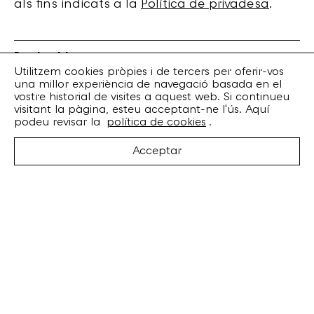
als fins indicats a la
Política de privadesa
.
Bankrobber
Torrent de l’Olla, 203 Local 1
Utilitzem cookies pròpies i de tercers per oferir-vos
una millor experiència de navegació basada en el
08012 Barcelona
vostre historial de visites a aquest web. Si continueu
+34 932 070 164
visitant la pàgina, esteu acceptant-ne l'ús. Aquí
bankrobber@bankrobber.net
podeu revisar la
política de cookies
.
Spotify
Acceptar
Bandcamp
Facebook
Twitter
Instagram
Artistes
Discos
Concerts
Booking
Recursos