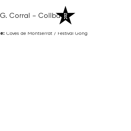
G. Corral – Collbató
:
21:00
e:
Coves de Montserrat / Festival Gong