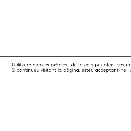
Utilitzem cookies pròpies i de tercers per oferir-vos 
Si continueu visitant la pàgina, esteu acceptant-ne l'
Suscriu-te
Email