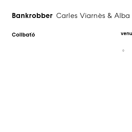
Bankrobber
Carles Viarnès & Alba 
Carles Viarnès
Time
15 de juliol de 2023
Venu
Collbató
0