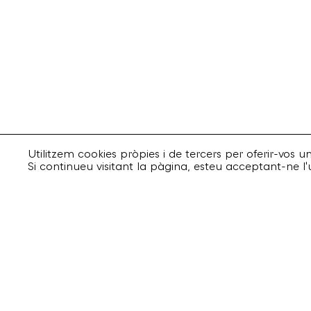
Utilitzem cookies pròpies i de tercers per oferir-vos 
Si continueu visitant la pàgina, esteu acceptant-ne l'
Suscriu-te
Email