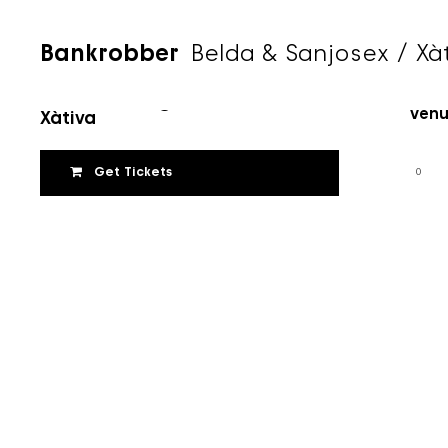
Bankrobber
Belda & Sanjosex / Xà
Belda & Sanjosex
Time
26 de maig de 2024
Venu
Xàtiva
Get Tickets
0