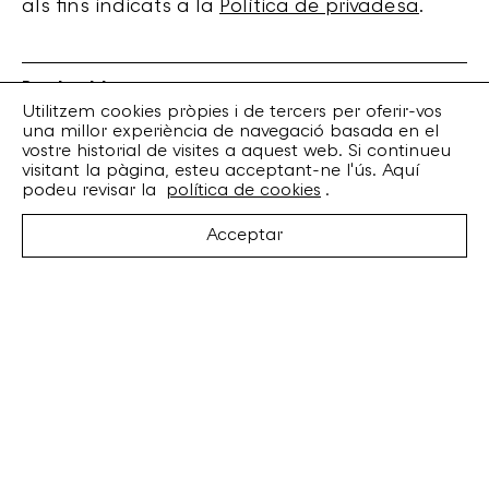
als fins indicats a la
Política de privadesa
.
Bankrobber
Torrent de l’Olla, 203 Local 1
Utilitzem cookies pròpies i de tercers per oferir-vos
una millor experiència de navegació basada en el
08012 Barcelona
vostre historial de visites a aquest web. Si continueu
+34 932 070 164
visitant la pàgina, esteu acceptant-ne l'ús. Aquí
bankrobber@bankrobber.net
podeu revisar la
política de cookies
.
Spotify
Acceptar
Bandcamp
Facebook
Twitter
Instagram
Artistes
Discos
Concerts
Booking
Recursos