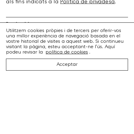
als fins indicats a la
Política de privadesa
.
Bankrobber
Torrent de l’Olla, 203 Local 1
Utilitzem cookies pròpies i de tercers per oferir-vos
una millor experiència de navegació basada en el
08012 Barcelona
vostre historial de visites a aquest web. Si continueu
+34 932 070 164
visitant la pàgina, esteu acceptant-ne l'ús. Aquí
bankrobber@bankrobber.net
podeu revisar la
política de cookies
.
Spotify
Acceptar
Bandcamp
Facebook
Twitter
Instagram
Artistes
Discos
Concerts
Booking
Recursos